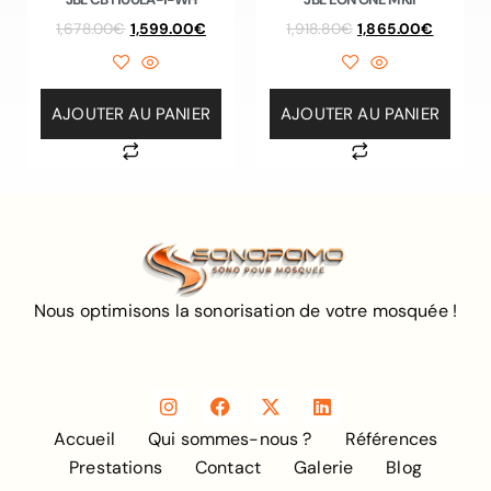
1,678.00
€
1,599.00
€
1,918.80
€
1,865.00
€
AJOUTER AU PANIER
AJOUTER AU PANIER
Nous optimisons la sonorisation de votre mosquée !
Accueil
Qui sommes-nous ?
Références
Prestations
Contact
Galerie
Blog