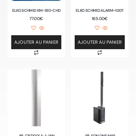
ELKO SCHMID KM-180-CHD
ELKO SCHMID ALARM-100T
77.00
€
165.00
€
AJOUTER AU PANIER
AJOUTER AU PANIER
JBL CBT100LA-1-WH
JBL EON ONE MKII