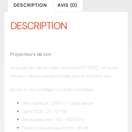
DESCRIPTION
AVIS (0)
DESCRIPTION
Projecteurs de son
Le projecteur de son elko-schmid SPOT-2010T offre une
diffusion de son exceptionnelle dans le domaine voix.
Boitier en ALU protège contre les jets d’eaux.
Haut-parleurs : 25W-5“-Large Bande
Ligne 100V : 20-10-5W
Bande passante : 110 – 17.000 Hz
Pression acoustique 1W/1m : 95 dB