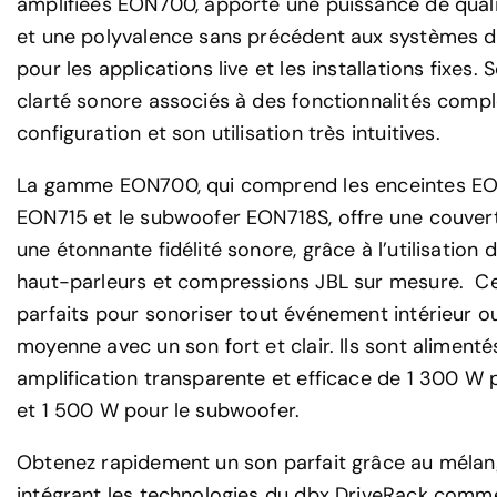
amplifiées EON700, apporte une puissance de quali
et une polyvalence sans précédent aux systèmes d
pour les applications live et les installations fixes.
clarté sonore associés à des fonctionnalités comp
configuration et son utilisation très intuitives.
La gamme EON700, qui comprend les enceintes EO
EON715 et le subwoofer EON718S, offre une couvert
une étonnante fidélité sonore, grâce à l’utilisatio
haut-parleurs et compressions JBL sur mesure. C
parfaits pour sonoriser tout événement intérieur ou 
moyenne avec un son fort et clair. Ils sont aliment
amplification transparente et efficace de 1 300 W 
et 1 500 W pour le subwoofer.
Obtenez rapidement un son parfait grâce au méla
intégrant les technologies du dbx DriveRack comm