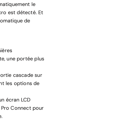
matiquement le
ro est détecté. Et
utomatique de
nières
e, une portée plus
ortie cascade sur
t les options de
 un écran LCD
BL Pro Connect pour
e.