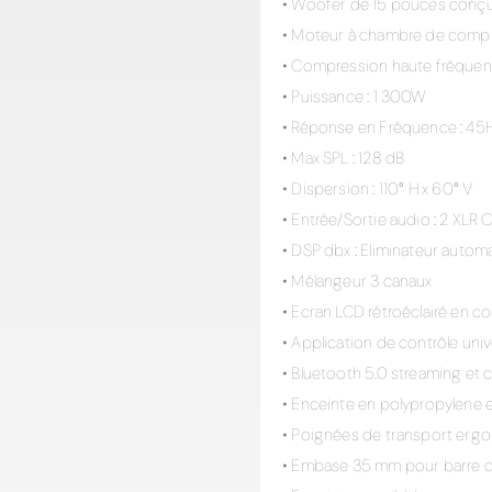
• Woofer de 15 pouces conç
• Moteur à chambre de comp
• Compression haute fréquen
• Puissance : 1 300W
• Réponse en Fréquence : 45H
• Max SPL : 128 dB
• Dispersion : 110° H x 60° V
• Entrée/Sortie audio : 2 XLR
• DSP dbx : Eliminateur autom
• Mélangeur 3 canaux
• Ecran LCD rétroéclairé en c
• Application de contrôle uni
• Bluetooth 5.0 streaming et 
• Enceinte en polypropylene et
• Poignées de transport er
• Embase 35 mm pour barre d