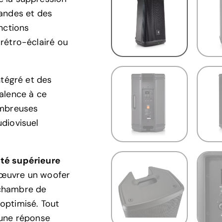
bandes et des
nctions
rétro-éclairé ou
ntégré et des
alence à ce
ombreuses
diovisuel
ité supérieure
 œuvre un woofer
 chambre de
optimisé. Tout
 une réponse