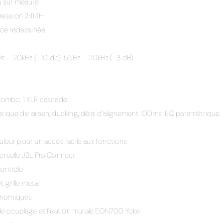
u sur mesure
ression 2414H
ce redessinée
z – 20kHz (-10 db), 55Hz – 20kHz (-3 dB)
 Combo, 1 XLR cascade
atique de larsen, ducking, délai d’alignement 100ms, EQ paramétrique
ouleur pour un accès facile aux fonctions
verselle JBL Pro Connect
contrôle
 grille metal
gonomiques
e couplage et fixation murale EON700 Yoke