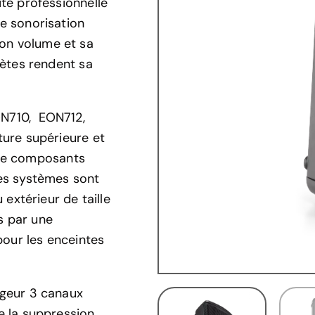
té professionnelle
e sonorisation
 Son volume et sa
lètes rendent sa
N710, EON712,
ure supérieure et
n de composants
es systèmes sont
extérieur de taille
és par une
pour les enceintes
ngeur 3 canaux
e la suppression