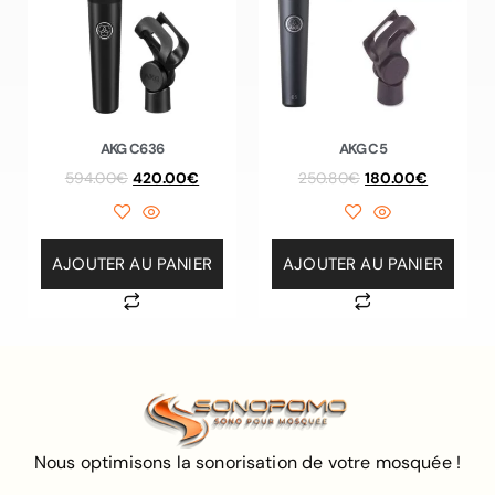
AKG C636
AKG C5
594.00
€
420.00
€
250.80
€
180.00
€
AJOUTER AU PANIER
AJOUTER AU PANIER
Nous optimisons la sonorisation de votre mosquée !