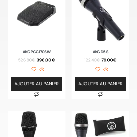
AKG PCC170SW
AKG D5 S
526.80
€
396.00
€
122.40
€
79.00
€
AJOUTER AU PANIER
AJOUTER AU PANIER