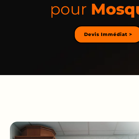
pour
Mosq
Voir la 
Devis Immédiat >