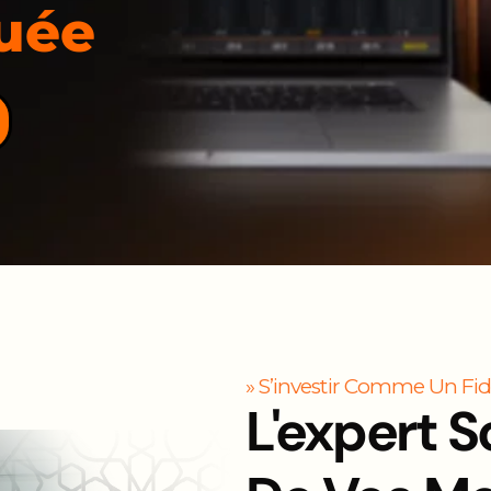
uée
gamme >
» S’investir Comme Un Fid
L'expert S