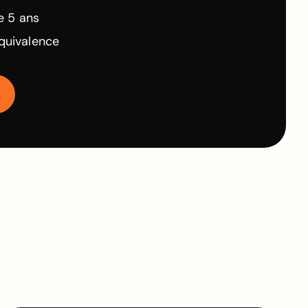
e 5 ans
quivalence