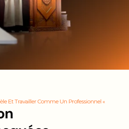
èle Et Travailler Comme Un Professionnel «
on