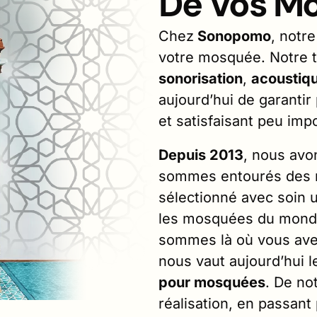
De Vos M
Chez
Sonopomo
, notre
votre mosquée. Notre 
sonorisation
,
acoustiq
aujourd’hui de garantir
et satisfaisant peu imp
Depuis 2013
, nous avo
sommes entourés des me
sélectionné avec soin 
les mosquées du monde.
sommes là où vous avez
nous vaut aujourd’hui l
pour mosquées
. De no
réalisation, en passant