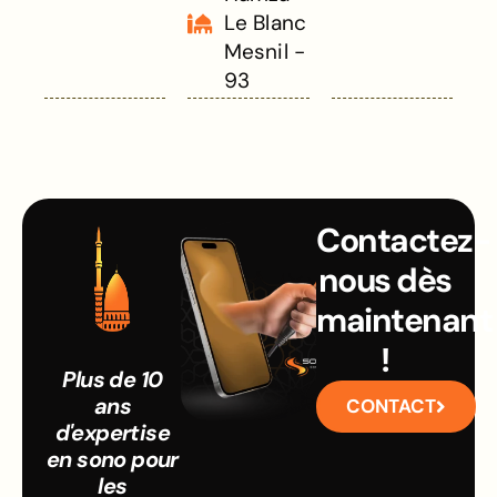
Le Blanc
Mesnil -
93
Contactez-
nous dès
maintenant
!
Plus de 10
ans
CONTACT
d'expertise
en sono pour
les