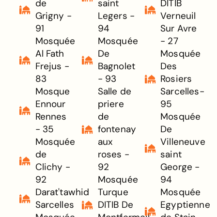
de
saint
DITIB
Grigny -
Legers -
Verneuil
91
94
Sur Avre
Mosquée
Mosquée
- 27
Al Fath
De
Mosquée
Frejus -
Bagnolet
Des
83
- 93
Rosiers
Mosque
Salle de
Sarcelles-
Ennour
priere
95
Rennes
de
Mosquée
- 35
fontenay
De
Mosquée
aux
Villeneuve
de
roses -
saint
Clichy -
92
George -
92
Mosquée
94
Darat'tawhid
Turque
Mosquée
Sarcelles
DITIB De
Egyptienne