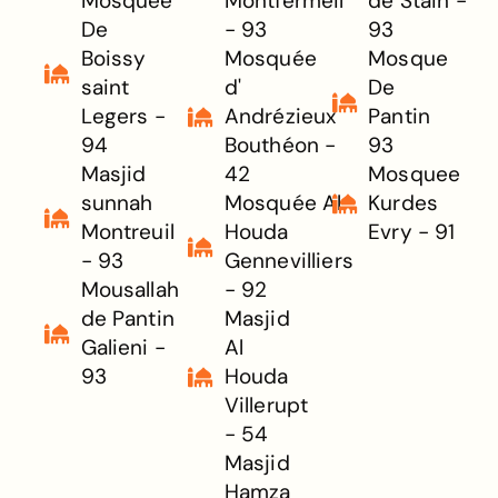
Mosquée
Montfermeil
de Stain -
De
- 93
93
Boissy
Mosquée
Mosque
saint
d'
De
Legers -
Andrézieux
Pantin
94
Bouthéon -
93
Masjid
42
Mosquee
sunnah
Mosquée Al
Kurdes
Montreuil
Houda
Evry - 91
- 93
Gennevilliers
Mousallah
- 92
de Pantin
Masjid
Galieni -
Al
93
Houda
Villerupt
- 54
Masjid
Hamza