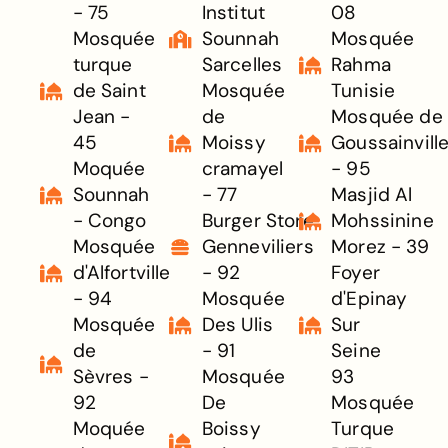
- 75
Institut
08
Mosquée
Sounnah
Mosquée
turque
Sarcelles
Rahma
de Saint
Mosquée
Tunisie
Jean -
de
Mosquée de
45
Moissy
Goussainvill
Moquée
cramayel
- 95
Sounnah
- 77
Masjid Al
- Congo
Burger Store
Mohssinine
Mosquée
Genneviliers
Morez - 39
d'Alfortville
- 92
Foyer
- 94
Mosquée
d'Epinay
Mosquée
Des Ulis
Sur
de
- 91
Seine
Sèvres -
Mosquée
93
92
De
Mosquée
Moquée
Boissy
Turque