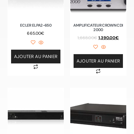
ECLER ELPA2-650
AMPLIFICATEUR CROWN CDI
2000
665.00
€
1,668.00
€
1,390.00
€
AJOUTER AU PANIER
AJOUTER AU PANIER