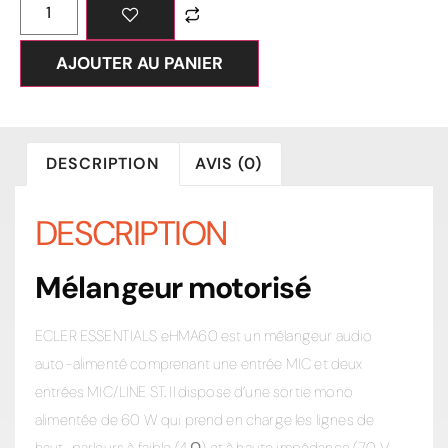
AJOUTER AU PANIER
DESCRIPTION
AVIS (0)
DESCRIPTION
Mélangeur motorisé
ECLER ESSENTIALS eHMA60 est un mélangeur audio
auto-alimenté comprenant une entrée MIC et deux
entrées MIC/LINE ST. Il dispose d’une sortie mono
alimentée de 60 W qui prend en charge les lignes de
haut-parleurs à faible (4 Ω) et à haute impédance (70 V,