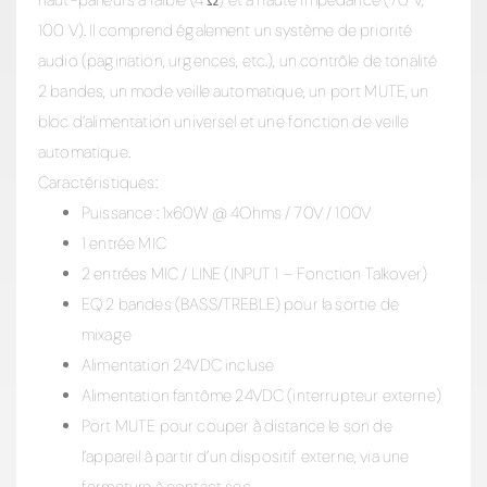
100 V). Il comprend également un système de priorité
audio (pagination, urgences, etc.), un contrôle de tonalité
2 bandes, un mode veille automatique, un port MUTE, un
bloc d’alimentation universel et une fonction de veille
automatique.
Caractéristiques:
Puissance : 1x60W @ 4Ohms / 70V / 100V
1 entrée MIC
2 entrées MIC / LINE (INPUT 1 – Fonction Talkover)
EQ 2 bandes (BASS/TREBLE) pour la sortie de
mixage
Alimentation 24VDC incluse
Alimentation fantôme 24VDC (interrupteur externe)
Port MUTE pour couper à distance le son de
l’appareil à partir d’un dispositif externe, via une
fermeture à contact sec.