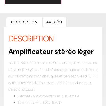
DESCRIPTION
AVIS (0)
DESCRIPTION
Amplificateur stéréo léger
ECLER ESSENTIALS eLPA2-950 est un amplificateur stéréo
délivrant 950 W. La série eLPA apporte toute la fiabilité et la
qualité d’amplification classiques et bien connues d’ECLER
dans un nouveau format léger, polyvalent et abordable.
Caractéristiques:
2 entrées audio analogiques XLR Femelle
2 sorties audio LINK XLR Mâle