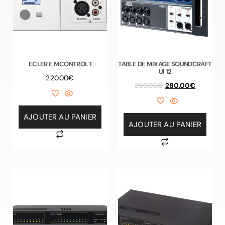
ECLER E MCONTROL 1
TABLE DE MIXAGE SOUNDCRAFT
UI 12
220.00
€
390.00
€
280.00
€
AJOUTER AU PANIER
AJOUTER AU PANIER