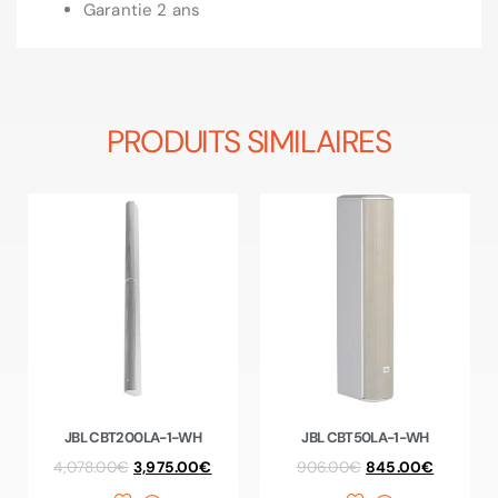
Garantie 2 ans
PRODUITS SIMILAIRES
JBL CBT200LA-1-WH
JBL CBT50LA-1-WH
4,078.00
€
3,975.00
€
906.00
€
845.00
€