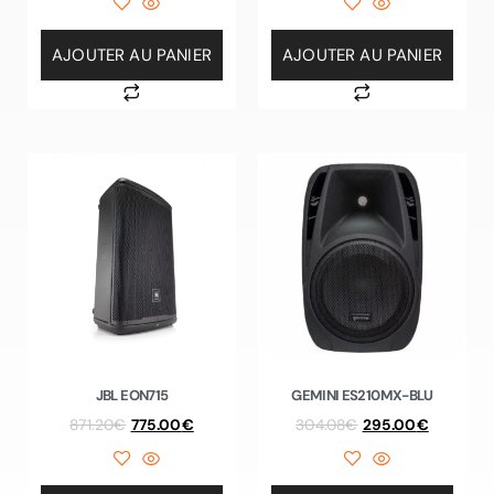
AJOUTER AU PANIER
AJOUTER AU PANIER
JBL EON715
GEMINI ES210MX-BLU
871.20
€
775.00
€
304.08
€
295.00
€