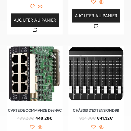
AJOUTER AU PANIER
AJOUTER AU PANIER
CARTE DE COMMANDE D984VC
CHÂSSIS D’EXTENSION D911
499.20
€
448.28
€
934.80
€
841.32
€