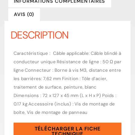
INFORMATIONS COMPLÉMENTAIRES
AVIS (0)
DESCRIPTION
Caractéristique :
Câble applicable
:
Câble blindé à
conducteur unique
Résistance de ligne :
50 Ω par
ligne
Connecteur :
Borne à vis M3, distance entre
les barrières: 7,62 mm
Finition :
Tôle d’acier,
traitement de surface, peinture, blanc
Dimensions :
72 x 127 x 45 mm (L x H x P)
Poids :
0.
17 kg
Accessoire (inclus) :
Vis de montage de
boîte, Vis de montage de panneau
TÉLÉCHARGER LA FICHE
TECHNIQUE