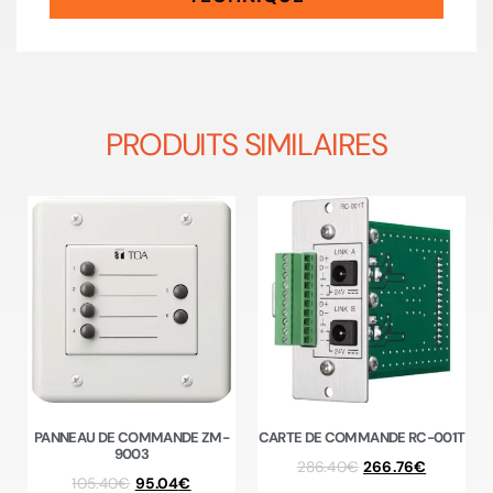
PRODUITS SIMILAIRES
PANNEAU DE COMMANDE ZM-
CARTE DE COMMANDE RC-001T
9003
286.40
€
266.76
€
105.40
€
95.04
€