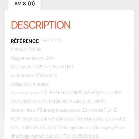
AVIS (0)
DESCRIPTION
TEMDL22A
RÉFÉRENCE
Marque : Temas
Diagonale écran : 22 »
Résolution : 1920 x 1080 Full HD
Luminosite : 250cd/m2
Utilisation : Intérieur
Connectiques E/S : ENTREES: USB2.0, USB3.0, Prise 230V
5A, SORTIES: HDMI, LAN RJ45, Audio XLR, USB2.0
Divers infos : PC Intégré avec ecran 22 » tactile Full HD
PCAP 10 pts20cd/m2, Windows 10 Embedded IoT, Intel i3,
4 Go RAM, 120 Go SSD, 1x Microphone col de cygne, Ecran
affichage dynamique 22 » Full HD 250cd/m2