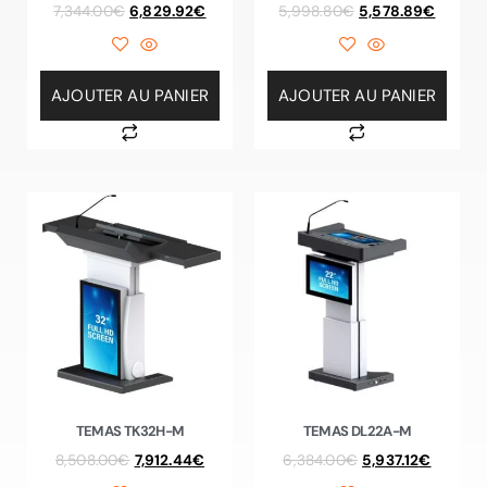
7,344.00
€
6,829.92
€
5,998.80
€
5,578.89
€
AJOUTER AU PANIER
AJOUTER AU PANIER
TEMAS TK32H-M
TEMAS DL22A-M
8,508.00
€
7,912.44
€
6,384.00
€
5,937.12
€