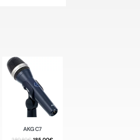
AKG C7
280.80
€
185.00
€