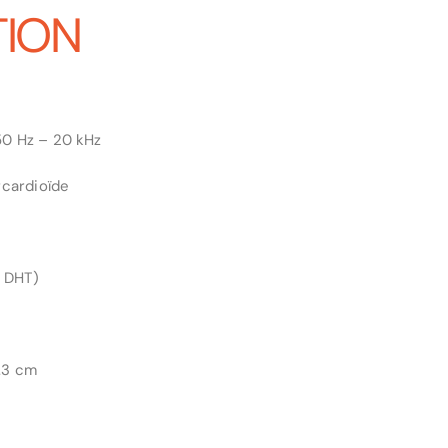
TION
0 Hz – 20 kHz
rcardioïde
% DHT)
2.3 cm