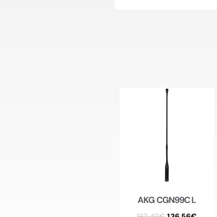
AKG CGN99C L
182.40
€
136.56
€