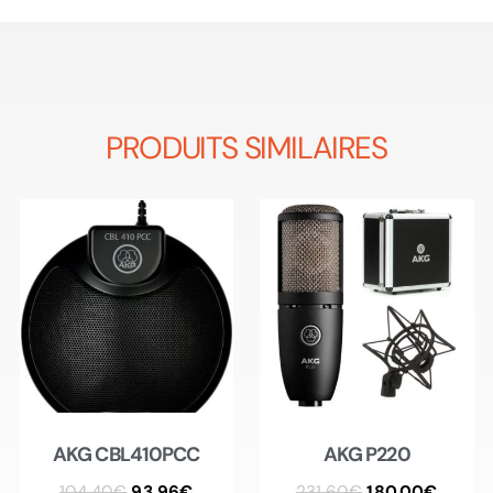
PRODUITS SIMILAIRES
AKG CBL410PCC
AKG P220
104.40
€
93.96
€
231.60
€
180.00
€