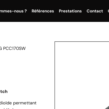
ommes-nous ?
Références
Prestations
Contact
G PCC170SW
itch
dioïde permettant