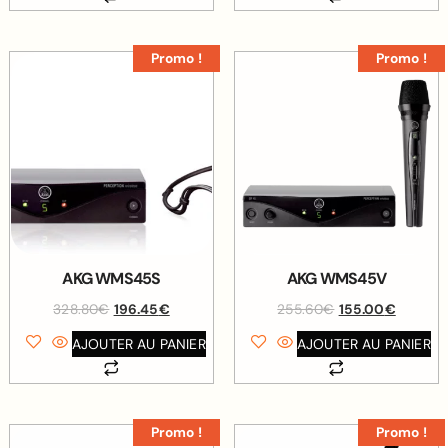
Promo !
Promo !
AKG WMS45S
AKG WMS45V
328.80
€
196.45
€
255.60
€
155.00
€
AJOUTER AU PANIER
AJOUTER AU PANIER
Promo !
Promo !