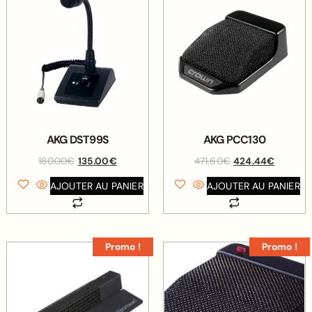
AKG DST99S
AKG PCC130
180.00
€
135.00
€
471.60
€
424.44
€
AJOUTER AU PANIER
AJOUTER AU PANIER
Promo !
Promo !