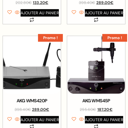
202.80
€
133.20
€
398.40
€
289.00
€
AJOUTER AU PANIER
AJOUTER AU PANIER
Promo !
Promo !
AKG WMS420P
AKG WMS45P
398.40
€
289.00
€
255.60
€
187.20
€
AJOUTER AU PANIER
AJOUTER AU PANIER