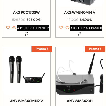
AKG PCC170SW
AKG WMS40MIN V
526.80
€
396.00
€
121.20
€
84.00
€
AJOUTER AU PANIER
AJOUTER AU PANIER
Promo !
Promo !
AKG WMS40MIN2 V
AKG WMS420H