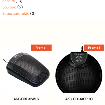
Sans fil
(10)
Soujoud
(5)
Supercardioïde
(3)
Promo !
Promo !
AKG CBL31WLS
AKG CBL410PCC