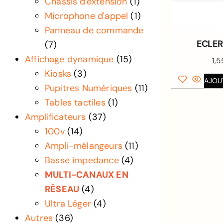
Châssis d'extension
(1)
Microphone d'appel
(1)
Panneau de commande
ECLER
(7)
Affichage dynamique
(15)
1,
Kiosks
(3)
AJOU
Pupitres Numériques
(11)
Tables tactiles
(1)
Amplificateurs
(37)
100v
(14)
Ampli-mélangeurs
(11)
Basse impedance
(4)
MULTI-CANAUX EN
RÉSEAU
(4)
Ultra Léger
(4)
Autres
(36)