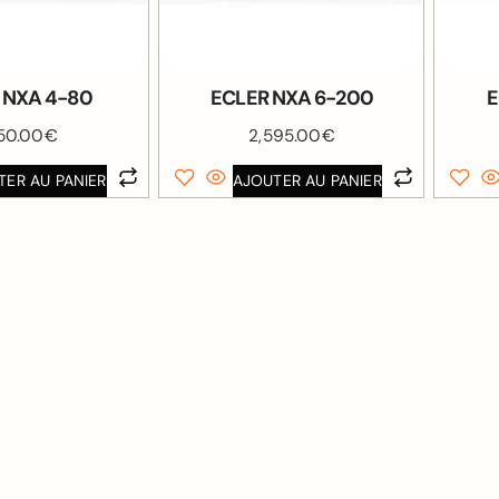
 NXA 4-80
ECLER NXA 6-200
E
550.00
€
2,595.00
€
TER AU PANIER
AJOUTER AU PANIER