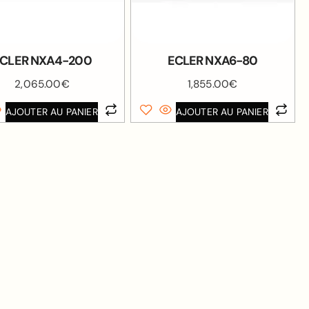
CLER NXA4-200
ECLER NXA6-80
2,065.00
€
1,855.00
€
AJOUTER AU PANIER
AJOUTER AU PANIER