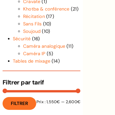
Cravate
(1)
Khotba & conférence
(21)
Récitation
(17)
Sans Fils
(10)
Soujoud
(10)
Sécurité
(16)
Caméra analogique
(11)
Caméra IP
(5)
Tables de mixage
(14)
Filtrer par tarif
Prix :
1,550€
—
2,600€
FILTRER