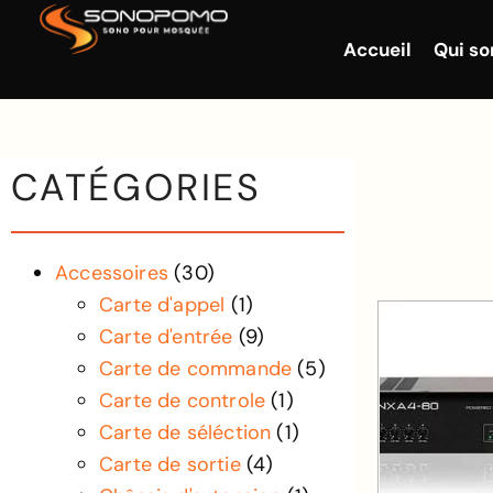
Accueil
Qui s
CATÉGORIES
Accessoires
(30)
Carte d'appel
(1)
Carte d'entrée
(9)
Carte de commande
(5)
Carte de controle
(1)
Carte de séléction
(1)
Carte de sortie
(4)