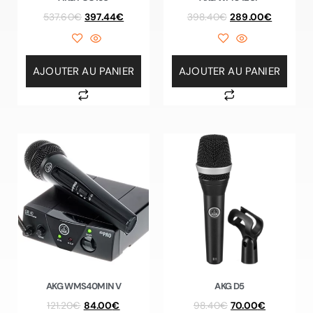
537.60
€
397.44
€
398.40
€
289.00
€
AJOUTER AU PANIER
AJOUTER AU PANIER
AKG WMS40MIN V
AKG D5
121.20
€
84.00
€
98.40
€
70.00
€