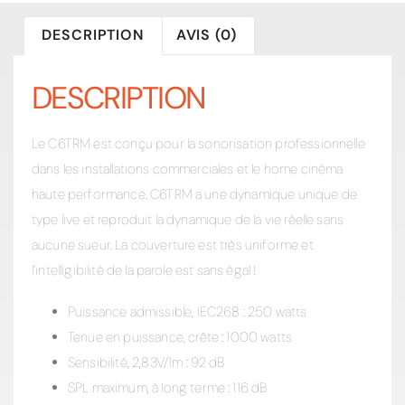
DESCRIPTION
AVIS (0)
DESCRIPTION
Le C6TRM est conçu pour la sonorisation professionnelle
dans les installations commerciales et le home cinéma
haute performance.
C6TRM a une dynamique unique de
type live et reproduit la dynamique de la vie réelle sans
aucune sueur.
La couverture est très uniforme et
l’intelligibilité de la parole est sans égal !
Puissance admissible, IEC268 : 250 watts
Tenue en puissance, crête : 1000 watts
Sensibilité, 2,83V/1m : 92 dB
SPL maximum, à long terme : 116 dB