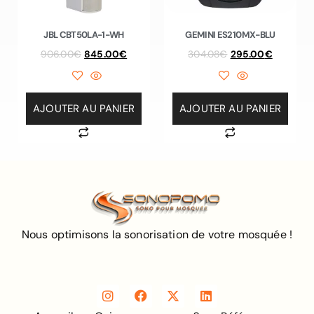
JBL CBT50LA-1-WH
GEMINI ES210MX-BLU
906.00
€
845.00
€
304.08
€
295.00
€
AJOUTER AU PANIER
AJOUTER AU PANIER
Nous optimisons la sonorisation de votre mosquée !