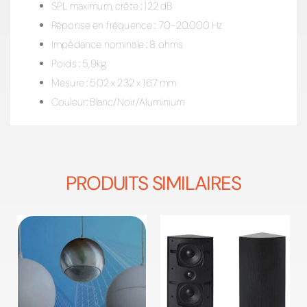
SPL maximum, crête : 122 dB
Réponse en fréquence : 70-20.000 Hz
Impédance nominale : 8 ohms
Poids : 5,9kg
Mesure : 502 x 232 x 167 mm
Couleur: Blanc/Noir/Aluminium
PRODUITS SIMILAIRES