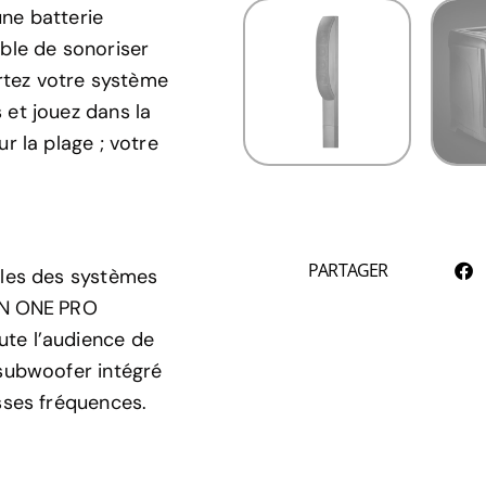
une batterie
ible de sonoriser
rtez votre système
 et jouez dans la
r la plage ; votre
PARTAGER
elles des systèmes
EON ONE PRO
ute l’audience de
 subwoofer intégré
asses fréquences.