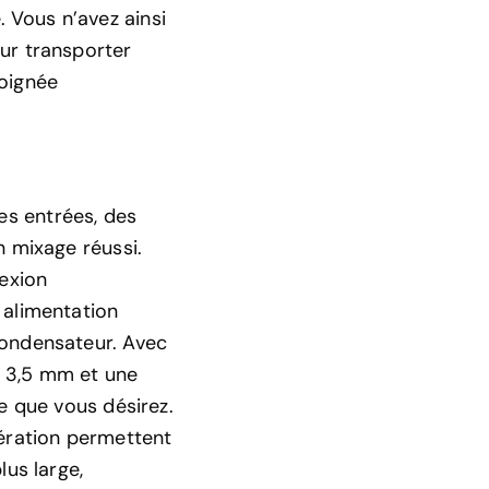
 Vous n’avez ainsi
ur transporter
poignée
s entrées, des
n mixage réussi.
exion
 alimentation
condensateur. Avec
k 3,5 mm et une
ce que vous désirez.
bération permettent
lus large,