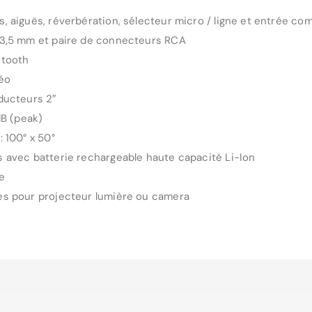
, aiguës, réverbération, sélecteur micro / ligne et entrée co
 3,5 mm et paire de connecteurs RCA
etooth
éo
ducteurs 2″
dB (peak)
 100° x 50°
 avec batterie rechargeable haute capacité Li-Ion
e
es pour projecteur lumière ou camera