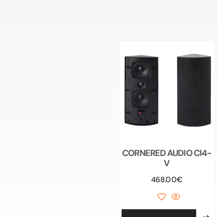
CORNERED AUDIO CI4-
V
468.00
€