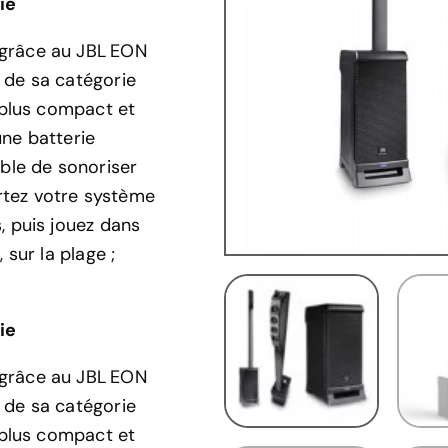
ie
 grâce au JBL EON
 de sa catégorie
, plus compact et
une batterie
ible de sonoriser
rtez votre système
, puis jouez dans
 sur la plage ;
ie
 grâce au JBL EON
 de sa catégorie
, plus compact et