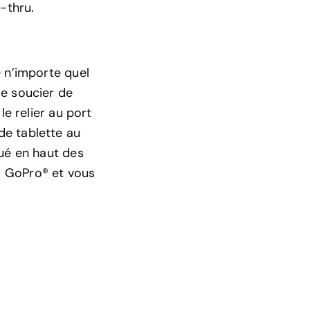
-thru.
e n’importe quel
se soucier de
le relier au port
de tablette au
tué en haut des
a GoPro® et vous